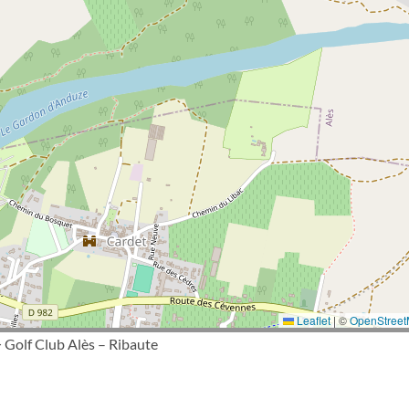
Leaflet
|
©
OpenStree
 Golf Club Alès – Ribaute