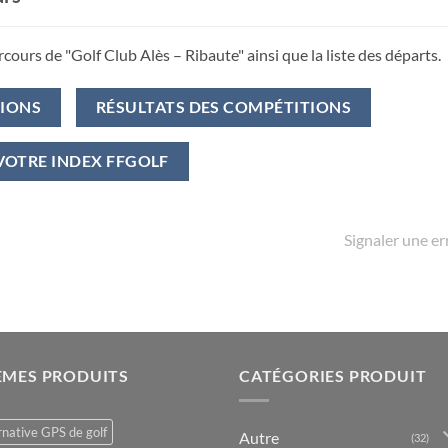
rcours de "Golf Club Alès – Ribaute" ainsi que la liste des départs.
TIONS
RÉSULTATS DES COMPÉTITIONS
VOTRE INDEX FFGOLF
Signaler une er
ÈMES PRODUITS
CATÉGORIES PRODUIT
rnative GPS de golf
Autre
(32)