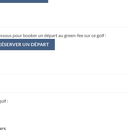
essous pour booker un départ au green-fee sur ce golf :
RÉSERVER UN DÉPART
olf :
urs