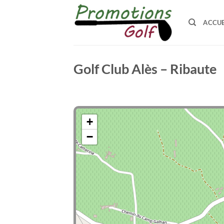
Passer
au
ACCUE
contenu
Golf Club Alès – Ribaute
+
−