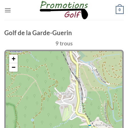
Passer
0
au
contenu
Golf de la Garde-Guerin
9 trous
+
−