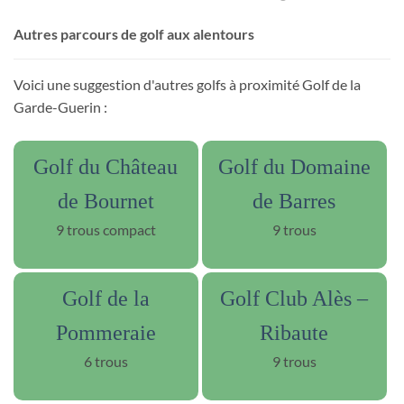
Autres parcours de golf aux alentours
Voici une suggestion d'autres golfs à proximité Golf de la
Garde-Guerin :
Golf du Château
Golf du Domaine
de Bournet
de Barres
9 trous compact
9 trous
Golf de la
Golf Club Alès –
Pommeraie
Ribaute
6 trous
9 trous