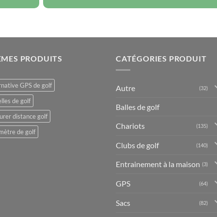
ÈMES PRODUITS
CATÉGORIES PRODUIT
rnative GPS de golf
Autre
(32)
lles de golf
Balles de golf
rer distance golf
Chariots
(135)
mètre de golf
Clubs de golf
(140)
Entrainement à la maison
(3)
GPS
(64)
Sacs
(82)