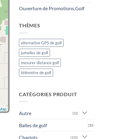
Ouverture de Promotions.Golf
THÈMES
alternative GPS de golf
jumelles de golf
mesurer distance golf
télémètre de golf
CATÉGORIES PRODUIT
tMap
Autre
(32)
Balles de golf
(30)
Chariots
(135)