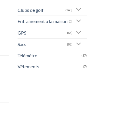
Clubs de golf
(140)
Entrainement à la maison
(3)
GPS
(64)
Sacs
(82)
Télémètre
(37)
Vêtements
(7)