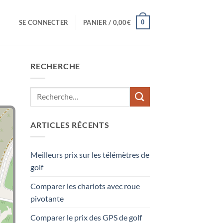
0
SE CONNECTER
PANIER /
0,00
€
RECHERCHE
ARTICLES RÉCENTS
Meilleurs prix sur les télémètres de
golf
Comparer les chariots avec roue
pivotante
Comparer le prix des GPS de golf