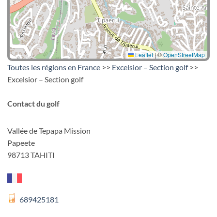
Leaflet
|
©
OpenStreetMap
Toutes les régions en France
>>
Excelsior – Section golf
>>
Excelsior – Section golf
Contact du golf
Vallée de Tepapa Mission
Papeete
98713 TAHITI
689425181