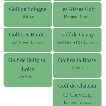
Golf de Sologne
Les Aisses Golf
18 trous
18 trous | 9 trous
Golf Les Bordes
Golf de Ganay
Golf Privé | 18 trous
Golf Fermé | 2 x 18 trous
Golf de Sully sur
Golf de la Bosse
9 trous
Loire
3 x 9 trous
Golf du Château
de Cheverny
18 trous | 3 trous