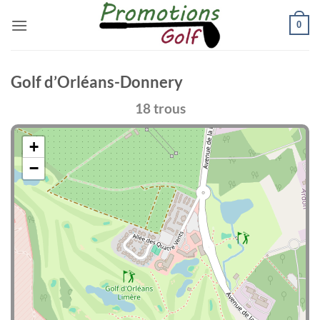
Passer
0
au
contenu
Golf d’Orléans-Donnery
18 trous
+
−