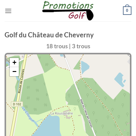
Passer
0
au
contenu
Golf du Château de Cheverny
18 trous | 3 trous
+
−