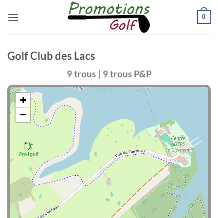
Passer
0
au
contenu
Golf Club des Lacs
9 trous | 9 trous P&P
+
−