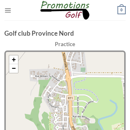
Passer
0
au
contenu
Golf club Province Nord
Practice
+
−