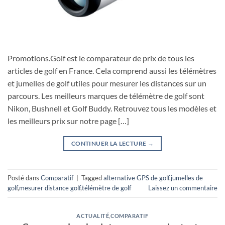
Promotions.Golf est le comparateur de prix de tous les
articles de golf en France. Cela comprend aussi les télémètres
et jumelles de golf utiles pour mesurer les distances sur un
parcours. Les meilleurs marques de télémètre de golf sont
Nikon, Bushnell et Golf Buddy. Retrouvez tous les modèles et
les meilleurs prix sur notre page […]
CONTINUER LA LECTURE
→
Posté dans
Comparatif
|
Tagged
alternative GPS de golf
,
jumelles de
golf
,
mesurer distance golf
,
télémètre de golf
Laissez un commentaire
ACTUALITÉ
,
COMPARATIF