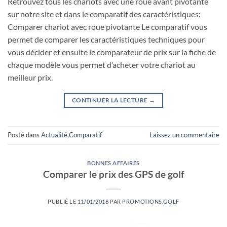
Retrouvez tous les chariots avec une roue avant pivotante
sur notre site et dans le comparatif des caractéristiques:
Comparer chariot avec roue pivotante Le comparatif vous
permet de comparer les caractéristiques techniques pour
vous décider et ensuite le comparateur de prix sur la fiche de
chaque modèle vous permet d’acheter votre chariot au
meilleur prix.
CONTINUER LA LECTURE
→
Posté dans
Actualité
,
Comparatif
Laissez un commentaire
BONNES AFFAIRES
Comparer le prix des GPS de golf
PUBLIÉ LE
11/01/2016
PAR
PROMOTIONS.GOLF