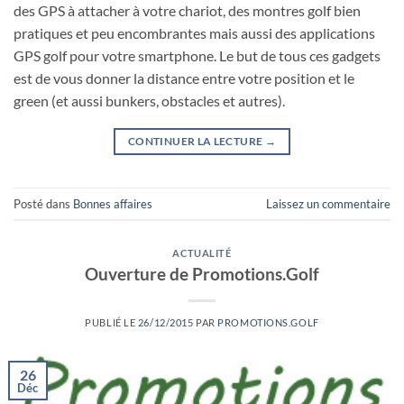
des GPS à attacher à votre chariot, des montres golf bien
pratiques et peu encombrantes mais aussi des applications
GPS golf pour votre smartphone. Le but de tous ces gadgets
est de vous donner la distance entre votre position et le
green (et aussi bunkers, obstacles et autres).
CONTINUER LA LECTURE
→
Posté dans
Bonnes affaires
Laissez un commentaire
ACTUALITÉ
Ouverture de Promotions.Golf
PUBLIÉ LE
26/12/2015
PAR
PROMOTIONS.GOLF
26
Déc