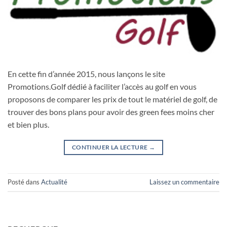
En cette fin d’année 2015, nous lançons le site
Promotions.Golf dédié à faciliter l’accès au golf en vous
proposons de comparer les prix de tout le matériel de golf, de
trouver des bons plans pour avoir des green fees moins cher
et bien plus.
CONTINUER LA LECTURE
→
Posté dans
Actualité
Laissez un commentaire