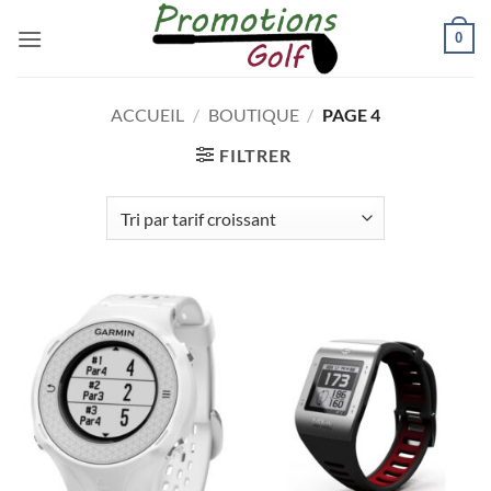
Passer
0
au
contenu
ACCUEIL
/
BOUTIQUE
/
PAGE 4
FILTRER