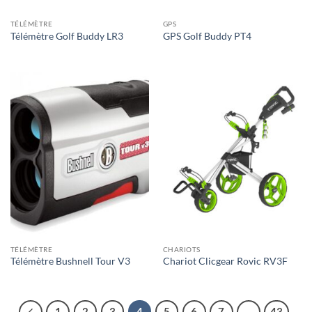
TÉLÉMÈTRE
GPS
Télémètre Golf Buddy LR3
GPS Golf Buddy PT4
TÉLÉMÈTRE
CHARIOTS
Télémètre Bushnell Tour V3
Chariot Clicgear Rovic RV3F
1
2
3
4
5
6
7
…
43