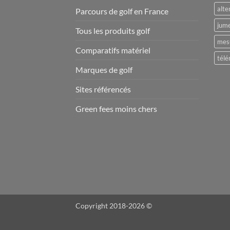
alte
Parcours de golf en France
jume
Tous les produits golf
mesu
Comparatifs matériel
télé
Marques de golf
Sites référencés
Green fees moins chers
Copyright 2018-2026 ©