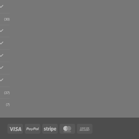
(30)
(37)
(7)
Visa
PayPal
Stripe
MasterCard
Cash
On