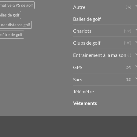
rnative GPS de golf
Autre
(32)
lles de golf
Balles de golf
rer distance golf
Chariots
(135)
mètre de golf
Clubs de golf
(140)
Entrainement à la maison
(3)
GPS
(64)
Sacs
(82)
Télémètre
Vêtements