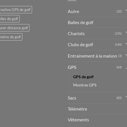
rnative GPS de golf
Autre
(32)
lles de golf
Balles de golf
rer distance golf
Chariots
(135)
mètre de golf
Clubs de golf
(140)
Entrainement à la maison
(3)
GPS
(64)
GPS de golf
Montres GPS
Sacs
(82)
Télémètre
Vêtements