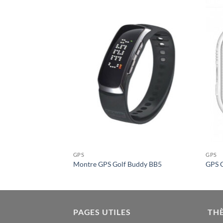
GPS
GPS
n Approach S3
Montre GPS Golf Buddy BB5
GPS G
PAGES UTILES
TH