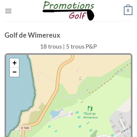
Passer
0
au
contenu
Golf de Wimereux
18 trous | 5 trous P&P
+
−