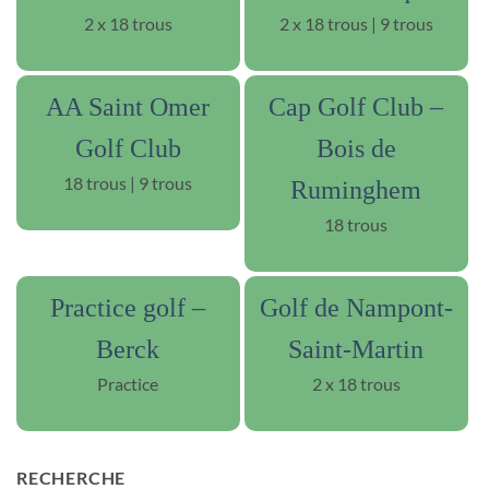
2 x 18 trous
2 x 18 trous | 9 trous
AA Saint Omer
Cap Golf Club –
Golf Club
Bois de
18 trous | 9 trous
Ruminghem
18 trous
Practice golf –
Golf de Nampont-
Berck
Saint-Martin
Practice
2 x 18 trous
RECHERCHE