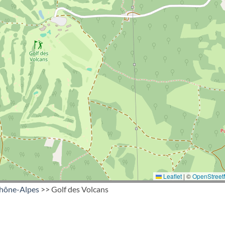
Leaflet
|
©
OpenStree
hône-Alpes
>> Golf des Volcans