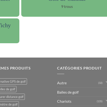
9 trous
Vichy
ÈMES PRODUITS
CATÉGORIES PRODUIT
rnative GPS de golf
Autre
(32)
lles de golf
Balles de golf
rer distance golf
Chariots
(135)
mètre de golf