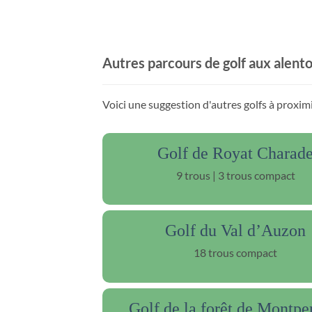
Autres parcours de golf aux alent
Voici une suggestion d'autres golfs à proximi
Golf de Royat Charad
9 trous | 3 trous compact
Golf du Val d’Auzon
18 trous compact
Golf de la forêt de Montpe