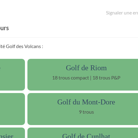
Signaler une er
ours
té Golf des Volcans :
e
Golf de Riom
18 trous compact | 18 trous P&P
Golf du Mont-Dore
9 trous
nsier
Golf de Cunlhat