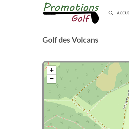
Passer
au
ACCUE
contenu
Golf des Volcans
+
−