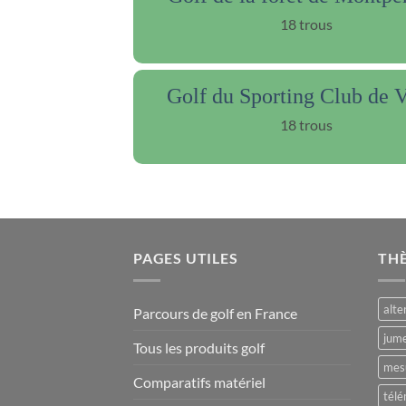
18 trous
Golf du Sporting Club de 
18 trous
PAGES UTILES
TH
alte
Parcours de golf en France
jume
Tous les produits golf
mesu
Comparatifs matériel
télé