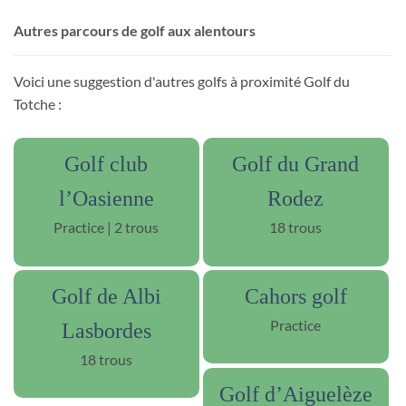
Autres parcours de golf aux alentours
Voici une suggestion d'autres golfs à proximité Golf du
Totche :
Golf club
Golf du Grand
l’Oasienne
Rodez
Practice | 2 trous
18 trous
Golf de Albi
Cahors golf
Practice
Lasbordes
18 trous
Golf d’Aiguelèze