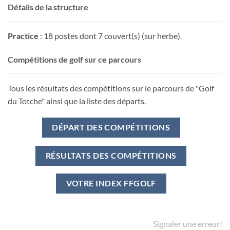
Détails de la structure
Practice
: 18 postes dont 7 couvert(s) (sur herbe).
Compétitions de golf sur ce parcours
Tous les résultats des compétitions sur le parcours de "Golf
du Totche" ainsi que la liste des départs.
DÉPART DES COMPÉTITIONS
RÉSULTATS DES COMPÉTITIONS
VOTRE INDEX FFGOLF
Signaler une erreur!