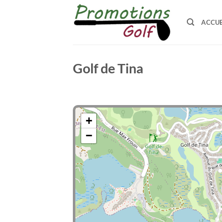
Passer
au
ACCUE
contenu
Golf de Tina
+
−