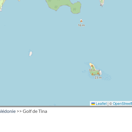
Leaflet
|
©
OpenStree
lédonie
>> Golf de Tina