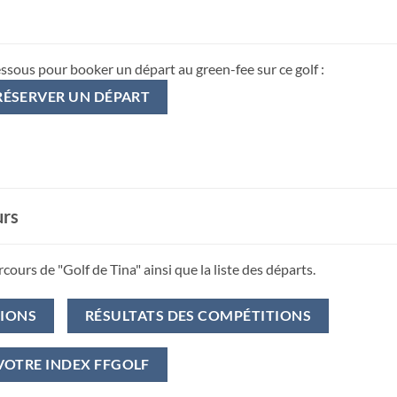
essous pour booker un départ au green-fee sur ce golf :
RÉSERVER UN DÉPART
urs
cours de "Golf de Tina" ainsi que la liste des départs.
TIONS
RÉSULTATS DES COMPÉTITIONS
VOTRE INDEX FFGOLF