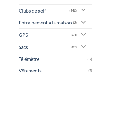
Clubs de golf
(140)
Entrainement à la maison
(3)
GPS
(64)
Sacs
(82)
Télémètre
(37)
Vêtements
(7)