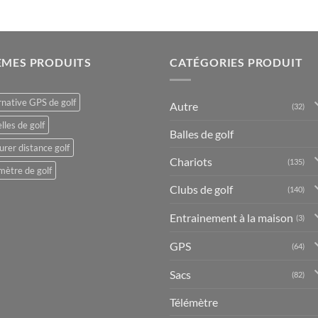
ÈMES PRODUITS
CATÉGORIES PRODUIT
rnative GPS de golf
Autre
(32)
lles de golf
Balles de golf
rer distance golf
Chariots
(135)
mètre de golf
Clubs de golf
(140)
Entrainement à la maison
(3)
GPS
(64)
Sacs
(82)
Télémètre