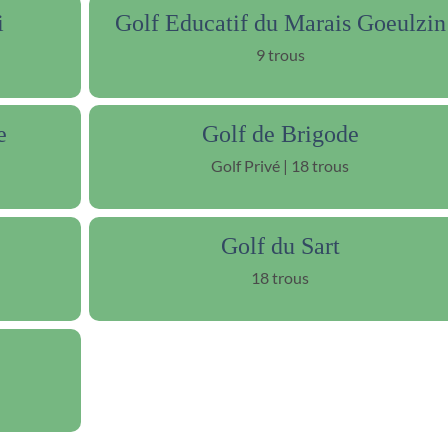
i
Golf Educatif du Marais Goeulzin
9 trous
e
Golf de Brigode
Golf Privé | 18 trous
Golf du Sart
18 trous