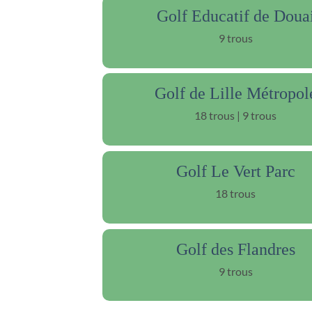
Golf Educatif de Doua
9 trous
Golf de Lille Métropol
18 trous | 9 trous
Golf Le Vert Parc
18 trous
Golf des Flandres
9 trous