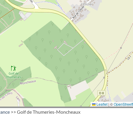
Leaflet
|
©
OpenStree
rance
>> Golf de Thumeries-Moncheaux