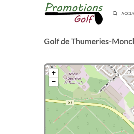
Passer
au
ACCUE
contenu
Golf de Thumeries-Monc
+
−