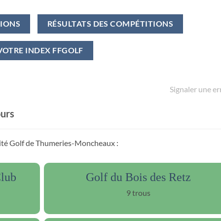
TIONS
RÉSULTATS DES COMPÉTITIONS
VOTRE INDEX FFGOLF
Signaler une er
ours
imité Golf de Thumeries-Moncheaux :
Club
Golf du Bois des Retz
9 trous