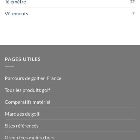
Télémètre
(37)
Vêtements
(7)
PAGES UTILES
Parcours de golf en France
Tous les produits golf
Comparatifs matériel
Marques de golf
Sites référencés
Green fees moins chers