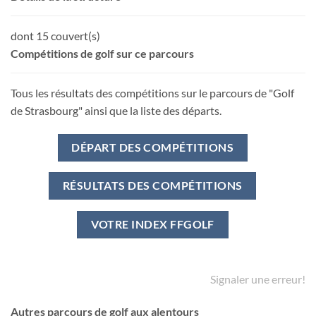
dont 15 couvert(s)
Compétitions de golf sur ce parcours
Tous les résultats des compétitions sur le parcours de "Golf
de Strasbourg" ainsi que la liste des départs.
DÉPART DES COMPÉTITIONS
RÉSULTATS DES COMPÉTITIONS
VOTRE INDEX FFGOLF
Signaler une erreur!
Autres parcours de golf aux alentours