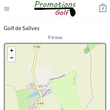
Passer
0
au
contenu
Golf de Salives
9 trous
+
−