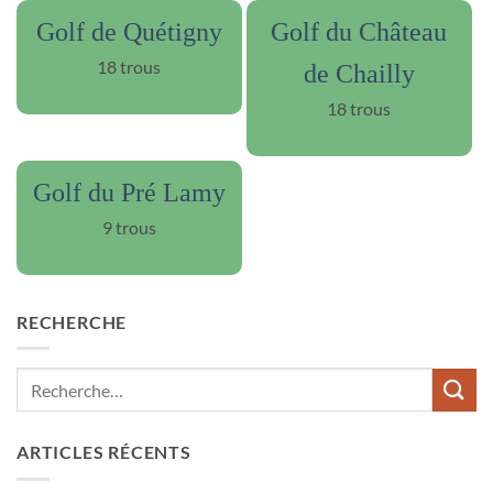
Golf de Quétigny
Golf du Château
18 trous
de Chailly
18 trous
Golf du Pré Lamy
9 trous
RECHERCHE
ARTICLES RÉCENTS