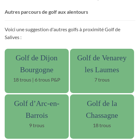
Autres parcours de golf aux alentours
Voici une suggestion d'autres golfs à proximité Golf de
Salives :
Golf de Dijon
Golf de Venarey
Bourgogne
les Laumes
18 trous | 6 trous P&P
7 trous
Golf d’Arc-en-
Golf de la
Barrois
Chassagne
9 trous
18 trous