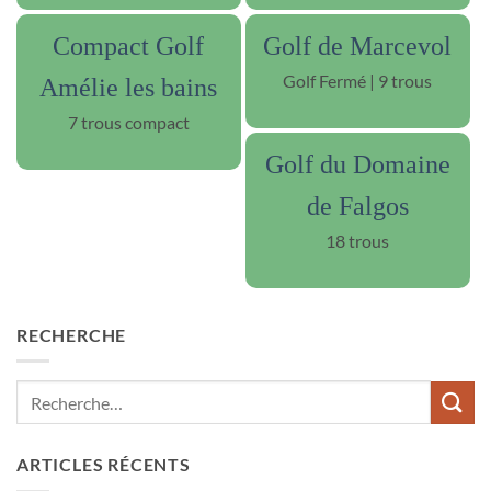
Compact Golf
Golf de Marcevol
Golf Fermé | 9 trous
Amélie les bains
7 trous compact
Golf du Domaine
de Falgos
18 trous
RECHERCHE
ARTICLES RÉCENTS