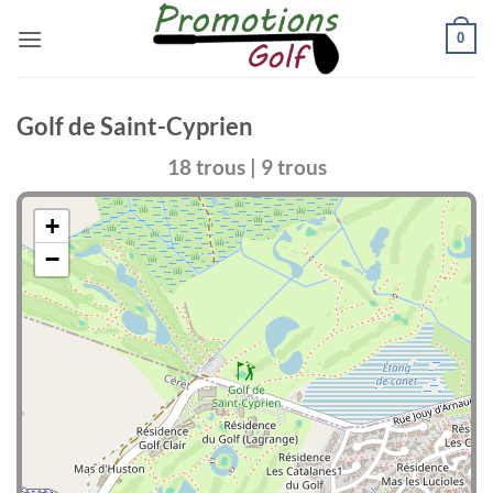
Passer
0
au
contenu
Golf de Saint-Cyprien
18 trous | 9 trous
+
−