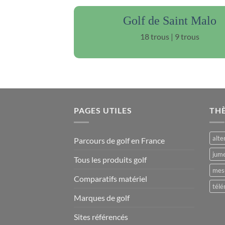
Golf de Saint Malo
18 trous | 9 trous
PAGES UTILES
TH
alte
Parcours de golf en France
jume
Tous les produits golf
mesu
Comparatifs matériel
télé
Marques de golf
Sites référencés