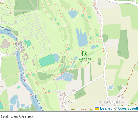
Leaflet
|
©
OpenStree
 Golf des Ormes