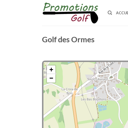
Passer
au
ACCUE
contenu
Golf des Ormes
+
−