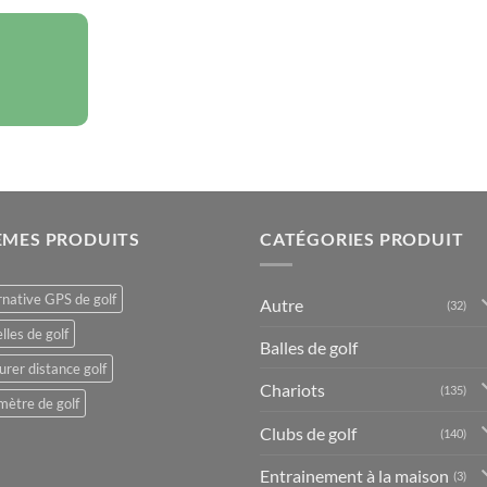
ÈMES PRODUITS
CATÉGORIES PRODUIT
rnative GPS de golf
Autre
(32)
lles de golf
Balles de golf
rer distance golf
Chariots
(135)
mètre de golf
Clubs de golf
(140)
Entrainement à la maison
(3)