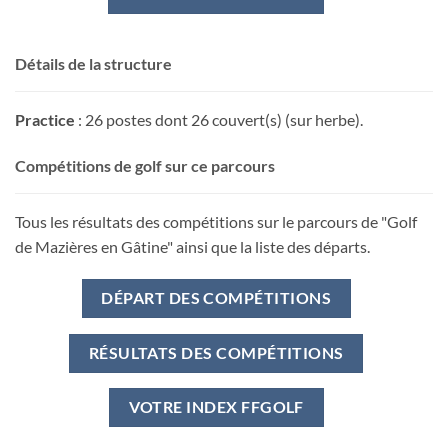
Détails de la structure
Practice
: 26 postes dont 26 couvert(s) (sur herbe).
Compétitions de golf sur ce parcours
Tous les résultats des compétitions sur le parcours de "Golf
de Mazières en Gâtine" ainsi que la liste des départs.
DÉPART DES COMPÉTITIONS
RÉSULTATS DES COMPÉTITIONS
VOTRE INDEX FFGOLF