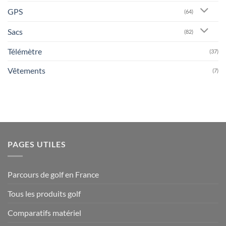
GPS
(64)
Sacs
(82)
Télémètre
(37)
Vêtements
(7)
PAGES UTILES
Parcours de golf en France
Tous les produits golf
Comparatifs matériel