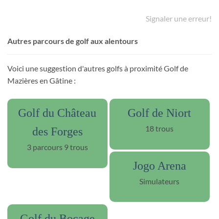
Signaler une erreur!
Autres parcours de golf aux alentours
Voici une suggestion d'autres golfs à proximité Golf de
Mazières en Gâtine :
Golf du Château
Golf de Niort
18 trous
des Forges
3 parcours 9 trous
Jogo Arena
Simulateurs
Golf du Bocage