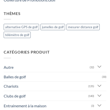
THÈMES
alternative GPS de golf
jumelles de golf
mesurer distance golf
télémètre de golf
CATÉGORIES PRODUIT
Autre
(32)
Balles de golf
(30)
Chariots
(135)
Clubs de golf
(140)
Entrainement à la maison
(3)