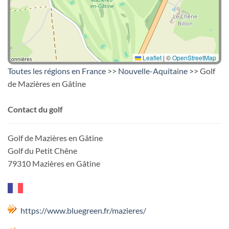
Leaflet
|
©
OpenStreetMap
Toutes les régions en France
>>
Nouvelle-Aquitaine
>> Golf
de Mazières en Gâtine
Contact du golf
Golf de Mazières en Gâtine
Golf du Petit Chêne
79310 Mazières en Gâtine
https://www.bluegreen.fr/mazieres/