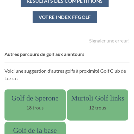
RÉSULTATS DES COMPÉTITIONS
VOTRE INDEX FFGOLF
Signaler une erreur!
Autres parcours de golf aux alentours
Voici une suggestion d'autres golfs à proximité Golf Club de
Lezza :
Golf de Sperone
Murtoli Golf links
18 trous
12 trous
Golf de la base