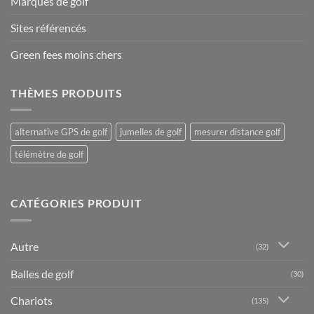
Marques de golf
Sites référencés
Green fees moins chers
THÈMES PRODUITS
alternative GPS de golf
jumelles de golf
mesurer distance golf
télémètre de golf
CATÉGORIES PRODUIT
Autre
(32)
Balles de golf
(30)
Chariots
(135)