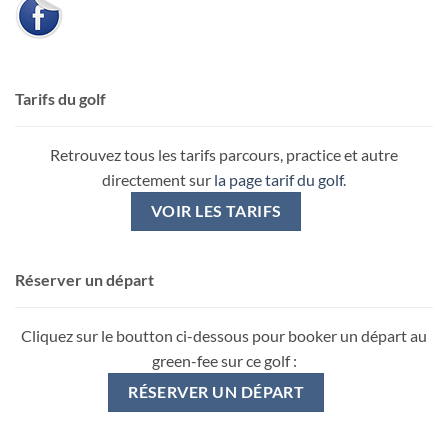
Tarifs du golf
Retrouvez tous les tarifs parcours, practice et autre
directement sur
la page tarif du golf
.
VOIR LES TARIFS
Réserver un départ
Cliquez sur le boutton ci-dessous pour booker un départ au
green-fee sur ce golf :
RÉSERVER UN DÉPART