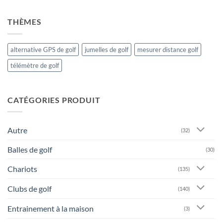
THÈMES
alternative GPS de golf
jumelles de golf
mesurer distance golf
télémètre de golf
CATÉGORIES PRODUIT
Autre
(32)
Balles de golf
(30)
Chariots
(135)
Clubs de golf
(140)
Entrainement à la maison
(3)