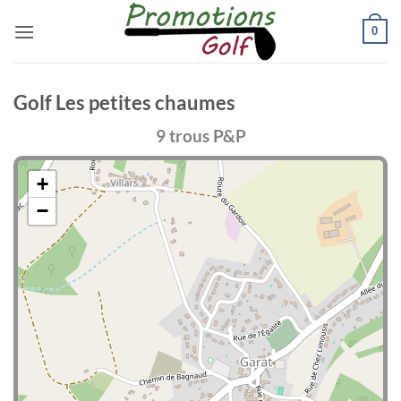
Passer
0
au
contenu
Golf Les petites chaumes
9 trous P&P
+
−