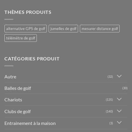
THÈMES PRODUITS
alternative GPS de golf
jumelles de golf
mesurer distance golf
télémètre de golf
CATÉGORIES PRODUIT
Autre
(32)
Balles de golf
(30)
Chariots
(135)
Clubs de golf
(140)
Entrainement à la maison
(3)