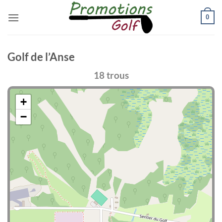
Passer
0
au
contenu
Golf de l’Anse
18 trous
+
−