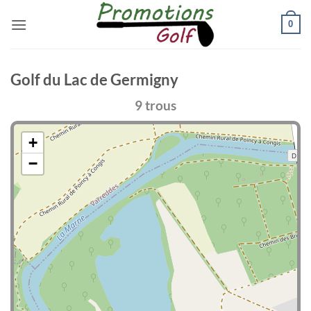
Passer
0
au
contenu
Golf du Lac de Germigny
9 trous
+
−