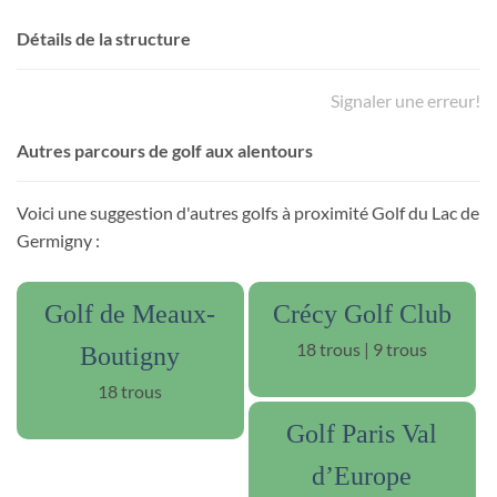
Détails de la structure
Signaler une erreur!
Autres parcours de golf aux alentours
Voici une suggestion d'autres golfs à proximité Golf du Lac de
Germigny :
Golf de Meaux-
Crécy Golf Club
18 trous | 9 trous
Boutigny
18 trous
Golf Paris Val
d’Europe