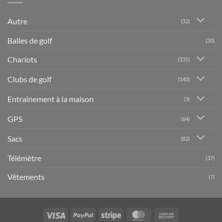
Autre
(32)
Balles de golf
(30)
Chariots
(135)
Clubs de golf
(140)
Entrainement à la maison
(3)
GPS
(64)
Sacs
(82)
Télémètre
(37)
Vêtements
(7)
Visa
PayPal
Stripe
MasterCard
Cash