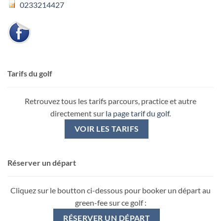
0233214427
Tarifs du golf
Retrouvez tous les tarifs parcours, practice et autre
directement sur
la page tarif du golf
.
VOIR LES TARIFS
Réserver un départ
Cliquez sur le boutton ci-dessous pour booker un départ au
green-fee sur ce golf :
RÉSERVER UN DÉPART