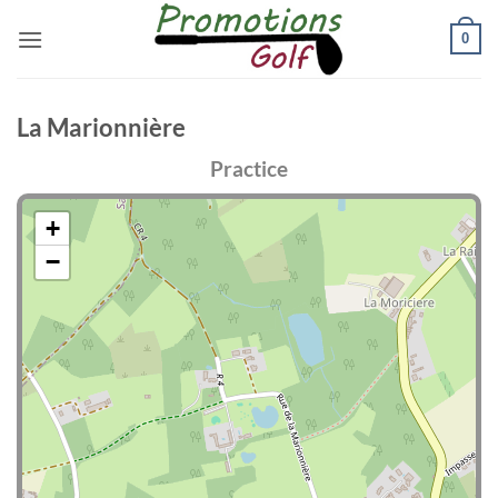
Passer
0
au
contenu
La Marionnière
Practice
+
−