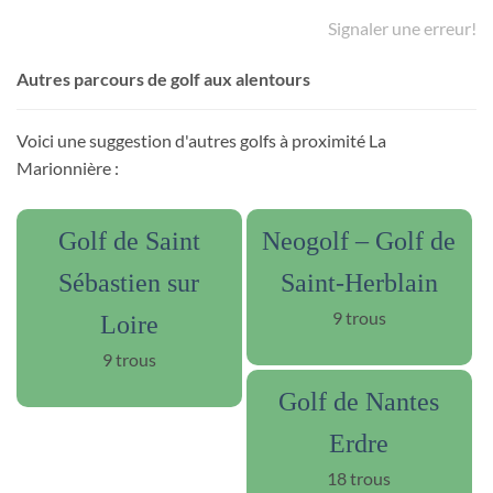
Signaler une erreur!
Autres parcours de golf aux alentours
Voici une suggestion d'autres golfs à proximité La
Marionnière :
Golf de Saint
Neogolf – Golf de
Sébastien sur
Saint-Herblain​
9 trous
Loire
9 trous
Golf de Nantes
Erdre
18 trous