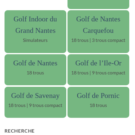
Golf Indoor du
Golf de Nantes
Grand Nantes
Carquefou
Simulateurs
18 trous | 3 trous compact
Golf de Nantes
Golf de l’Ile-Or
18 trous
18 trous | 9 trous compact
Golf de Savenay
Golf de Pornic
18 trous | 9 trous compact
18 trous
RECHERCHE