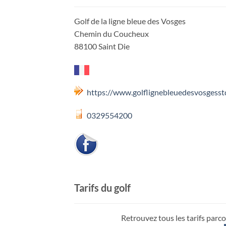
Golf de la ligne bleue des Vosges
Chemin du Coucheux
88100 Saint Die
https://www.golflignebleuedesvosgesstd
0329554200
Tarifs du golf
Retrouvez tous les tarifs parco