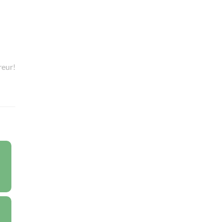
reur!