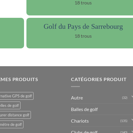
18 trous
Golf du Pays de Sarrebourg
18 trous
ÈMES PRODUITS
CATÉGORIES PRODUIT
rnative GPS de golf
Autre
(32)
lles de golf
Balles de golf
rer distance golf
Chariots
(135)
mètre de golf
Clubs de golf
(140)