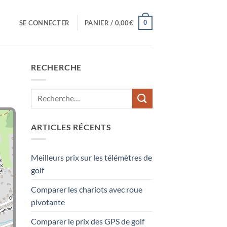
0
SE CONNECTER
PANIER /
0,00
€
RECHERCHE
ARTICLES RÉCENTS
Meilleurs prix sur les télémètres de
golf
Comparer les chariots avec roue
pivotante
Comparer le prix des GPS de golf