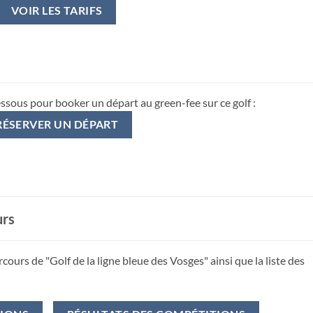
VOIR LES TARIFS
essous pour booker un départ au green-fee sur ce golf :
RÉSERVER UN DÉPART
urs
cours de "Golf de la ligne bleue des Vosges" ainsi que la liste des