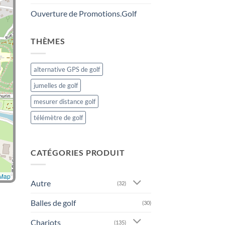
Ouverture de Promotions.Golf
THÈMES
alternative GPS de golf
jumelles de golf
mesurer distance golf
télémètre de golf
CATÉGORIES PRODUIT
tMap
Autre
(32)
Balles de golf
(30)
Chariots
(135)