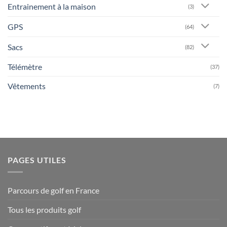
Entrainement à la maison
(3)
GPS
(64)
Sacs
(82)
Télémètre
(37)
Vêtements
(7)
PAGES UTILES
Parcours de golf en France
Tous les produits golf