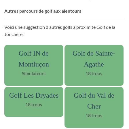
Autres parcours de golf aux alentours
Voici une suggestion d'autres golfs à proximité Golf de la
Jonchère :
Golf IN de
Golf de Sainte-
Montluçon
Agathe
Simulateurs
18 trous
Golf Les Dryades
Golf du Val de
18 trous
Cher
18 trous