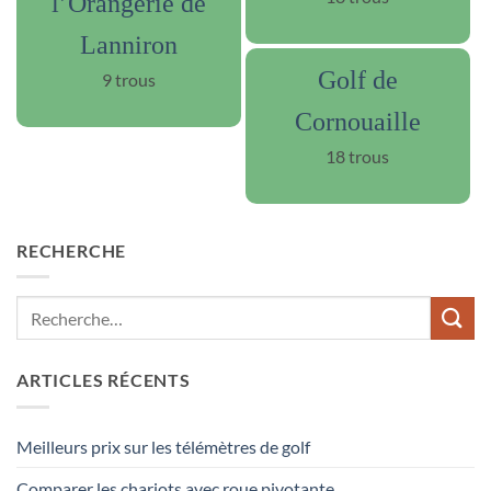
l’Orangerie de
Lanniron
Golf de
9 trous
Cornouaille
18 trous
RECHERCHE
ARTICLES RÉCENTS
Meilleurs prix sur les télémètres de golf
Comparer les chariots avec roue pivotante