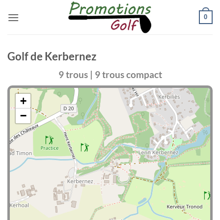
Passer
0
au
contenu
Golf de Kerbernez
9 trous | 9 trous compact
+
−