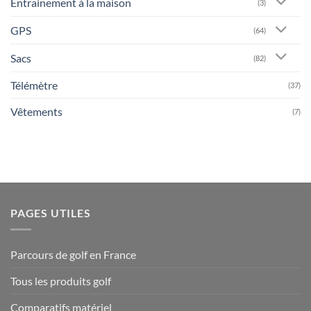
Entrainement à la maison
(3)
GPS
(64)
Sacs
(82)
Télémètre
(37)
Vêtements
(7)
PAGES UTILES
Parcours de golf en France
Tous les produits golf
Comparatifs matériel