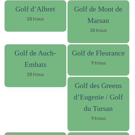
Golf d’Albret
Golf de Mont de
18 trous
Marsan
18 trous
Golf de Auch-
Golf de Fleurance
9 trous
Embats
18 trous
Golf des Greens
d’Eugenie / Golf
du Tursan
9 trous