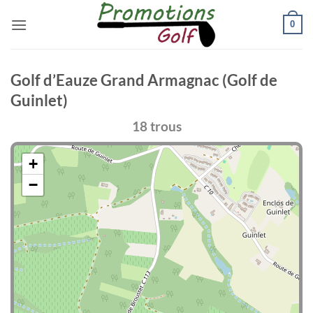
Passer
0
au
contenu
Golf d’Eauze Grand Armagnac (Golf de
Guinlet)
18 trous
+
−