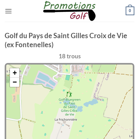
Passer
0
au
contenu
Golf du Pays de Saint Gilles Croix de Vie
(ex Fontenelles)
18 trous
+
−