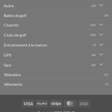
Autre
(32)
Balles de golf
(30)
Chariots
(135)
Clubs de golf
(140)
Entrainement à la maison
(3)
GPS
(64)
Sacs
(82)
Télémètre
(37)
Vêtements
(7)
Visa
PayPal
Stripe
MasterCard
Cash
On