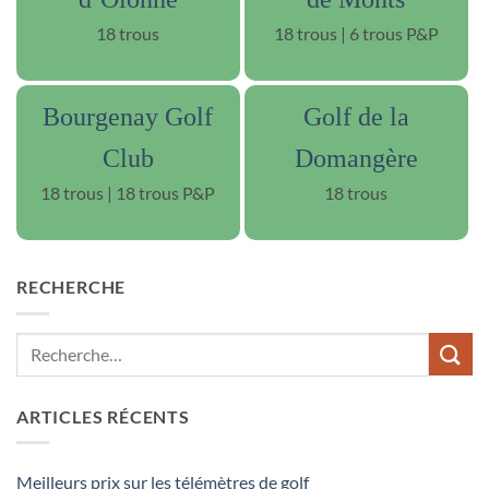
18 trous
18 trous | 6 trous P&P
Bourgenay Golf
Golf de la
Club
Domangère
18 trous | 18 trous P&P
18 trous
RECHERCHE
ARTICLES RÉCENTS
Meilleurs prix sur les télémètres de golf