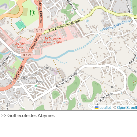
Leaflet
|
©
OpenStree
>> Golf école des Abymes