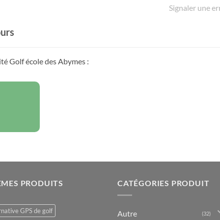
Signaler une er
ours
ité Golf école des Abymes :
ÈMES PRODUITS
CATÉGORIES PRODUIT
rnative GPS de golf
Autre
(32)