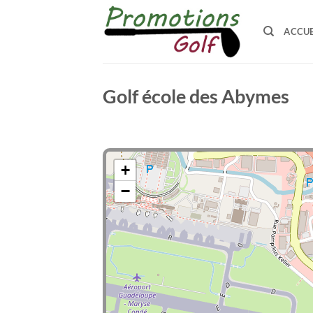
Passer
au
ACCUE
contenu
Golf école des Abymes
+
−