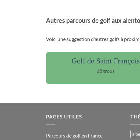
Autres parcours de golf aux alent
Voici une suggestion d'autres golfs à proxim
Golf de Saint François
18 trous
PAGES UTILES
TH
alte
Parcours de golf en France