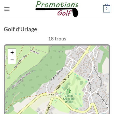
Passer
0
au
contenu
Golf d’Uriage
18 trous
+
−