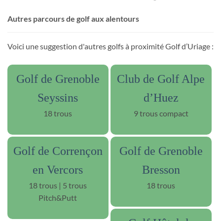
Autres parcours de golf aux alentours
Voici une suggestion d'autres golfs à proximité Golf d’Uriage :
Golf de Grenoble
Club de Golf Alpe
Seyssins
d’Huez
18 trous
9 trous compact
Golf de Corrençon
Golf de Grenoble
en Vercors
Bresson
18 trous | 5 trous
18 trous
Pitch&Putt