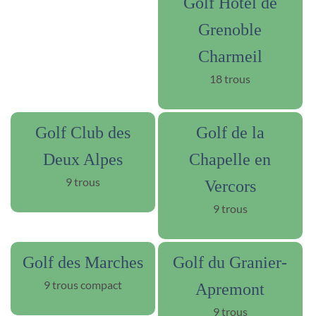
Golf Hôtel de
Grenoble
Charmeil
18 trous
Golf Club des
Golf de la
Deux Alpes
Chapelle en
9 trous
Vercors
9 trous
Golf des Marches
Golf du Granier-
9 trous compact
Apremont
9 trous