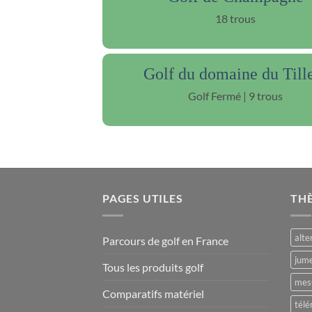
18 trous
Golf du domaine du Till
Golf Fermé | 9 trous
PAGES UTILES
TH
alte
Parcours de golf en France
jume
Tous les produits golf
mesu
Comparatifs matériel
télé