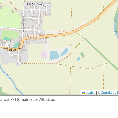
Leaflet
|
©
OpenStree
rance
>> Domaine Les Albatros