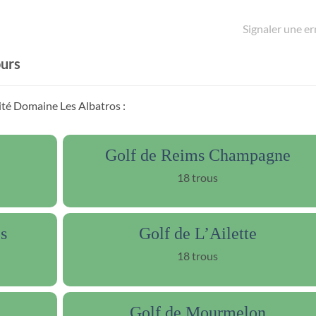
Signaler une er
ours
mité Domaine Les Albatros :
Golf de Reims Champagne
18 trous
s
Golf de L’Ailette
18 trous
Golf de Mourmelon