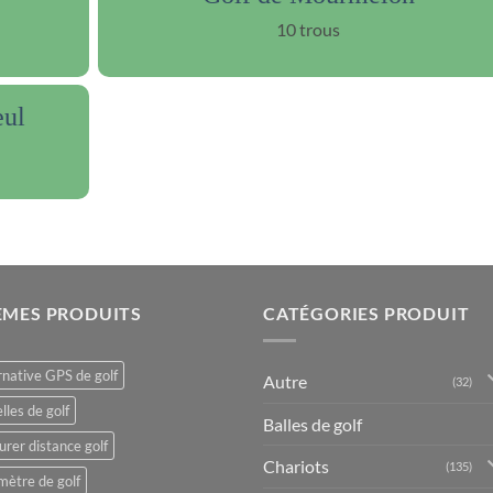
10 trous
eul
ÈMES PRODUITS
CATÉGORIES PRODUIT
rnative GPS de golf
Autre
(32)
lles de golf
Balles de golf
rer distance golf
Chariots
(135)
mètre de golf