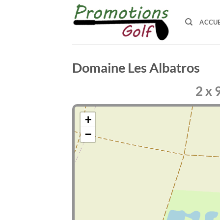
Passer
au
ACCUE
contenu
Domaine Les Albatros
2 x 
+
−