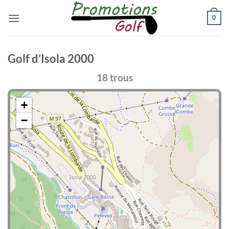
Passer
0
au
contenu
Golf d’Isola 2000
18 trous
+
−