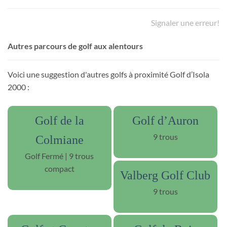
Signaler une erreur!
Autres parcours de golf aux alentours
Voici une suggestion d'autres golfs à proximité Golf d’Isola
2000 :
Golf de la
Golf d’Auron
9 trous
Colmiane
Golf Fermé | 9 trous
compact
Valberg Golf Club
9 trous