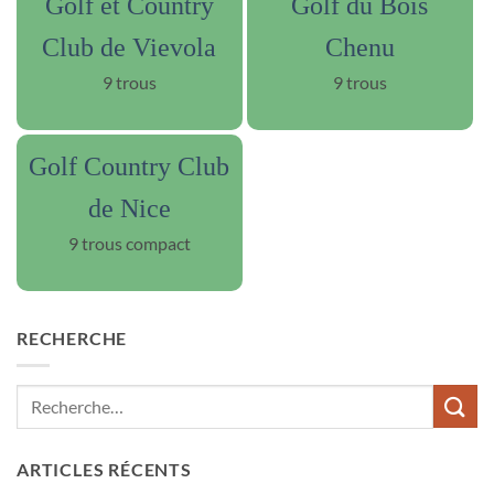
Golf et Country
Golf du Bois
Club de Vievola
Chenu
9 trous
9 trous
Golf Country Club
de Nice
9 trous compact
RECHERCHE
ARTICLES RÉCENTS