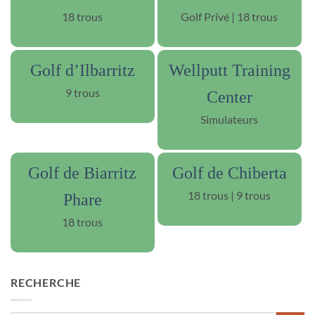
18 trous
Golf Privé | 18 trous
Golf d’Ilbarritz
Wellputt Training
9 trous
Center
Simulateurs
Golf de Biarritz
Golf de Chiberta
18 trous | 9 trous
Phare
18 trous
RECHERCHE