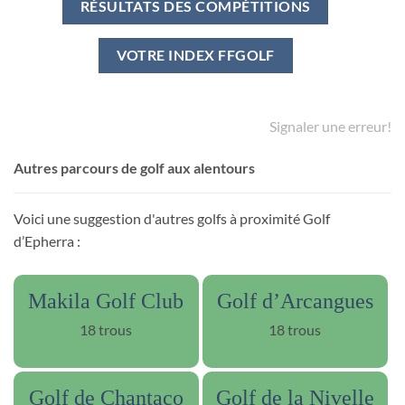
RÉSULTATS DES COMPÉTITIONS
VOTRE INDEX FFGOLF
Signaler une erreur!
Autres parcours de golf aux alentours
Voici une suggestion d'autres golfs à proximité Golf
d’Epherra :
Makila Golf Club
Golf d’Arcangues
18 trous
18 trous
Golf de Chantaco
Golf de la Nivelle