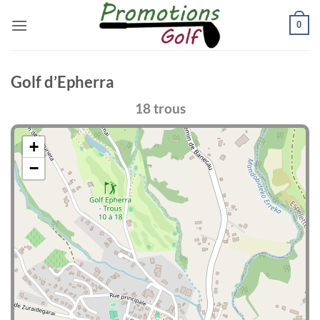
Passer
0
au
contenu
Golf d’Epherra
18 trous
+
−