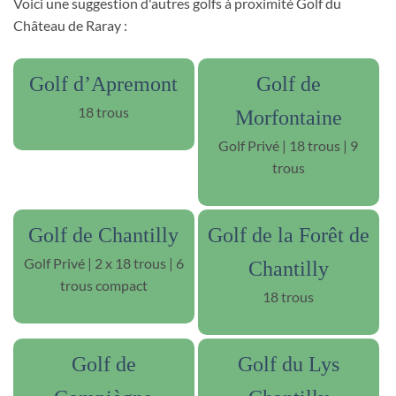
Voici une suggestion d'autres golfs à proximité Golf du
Château de Raray :
Golf d’Apremont
Golf de
18 trous
Morfontaine
Golf Privé | 18 trous | 9
trous
Golf de Chantilly
Golf de la Forêt de
Golf Privé | 2 x 18 trous | 6
Chantilly
trous compact
18 trous
Golf de
Golf du Lys