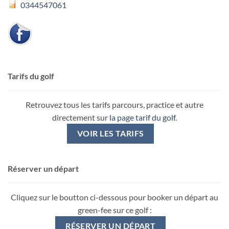
0344547061
Tarifs du golf
Retrouvez tous les tarifs parcours, practice et autre
directement sur
la page tarif du golf
.
VOIR LES TARIFS
Réserver un départ
Cliquez sur le boutton ci-dessous pour booker un départ au
green-fee sur ce golf :
RÉSERVER UN DÉPART