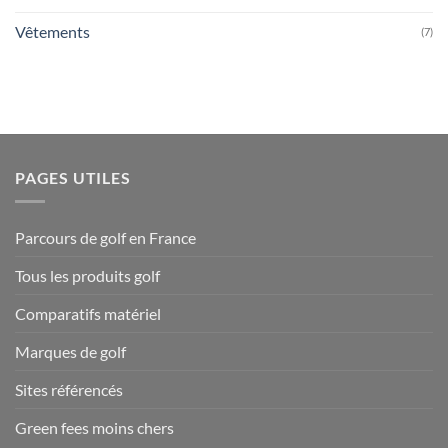
Vêtements
(7)
PAGES UTILES
Parcours de golf en France
Tous les produits golf
Comparatifs matériel
Marques de golf
Sites référencés
Green fees moins chers