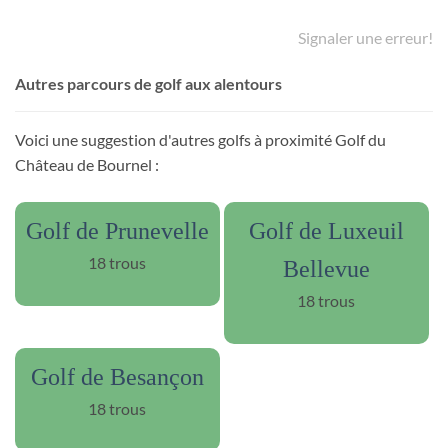
Signaler une erreur!
Autres parcours de golf aux alentours
Voici une suggestion d'autres golfs à proximité Golf du
Château de Bournel :
Golf de Prunevelle
Golf de Luxeuil
18 trous
Bellevue
18 trous
Golf de Besançon
18 trous