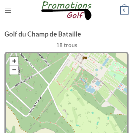
Passer
0
au
contenu
Golf du Champ de Bataille
18 trous
+
−