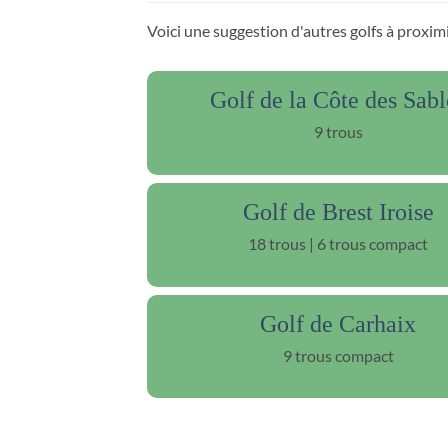
Voici une suggestion d'autres golfs à proximi
Golf de la Côte des Sabl
9 trous
Golf de Brest Iroise
18 trous | 6 trous compact
Golf de Carhaix
9 trous compact