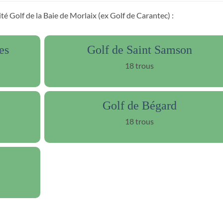
té Golf de la Baie de Morlaix (ex Golf de Carantec) :
es
Golf de Saint Samson
18 trous
Golf de Bégard
18 trous