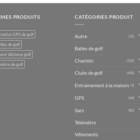
ÈMES PRODUITS
CATÉGORIES PRODUIT
rnative GPS de golf
Autre
(32)
lles de golf
Balles de golf
rer distance golf
Chariots
(135)
mètre de golf
Clubs de golf
(140)
Entrainement à la maison
(3)
GPS
(64)
Sacs
(82)
Télémètre
Vêtements