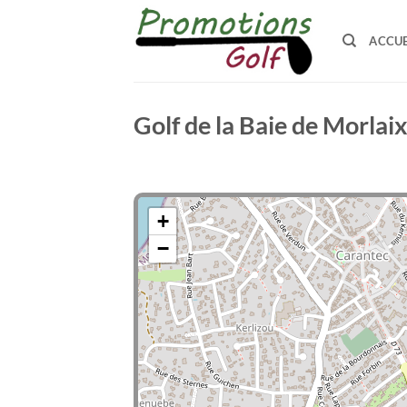
Passer
au
ACCUE
contenu
Golf de la Baie de Morlaix
+
−