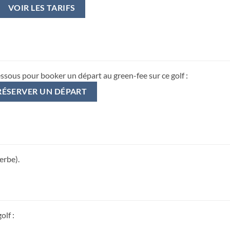
VOIR LES TARIFS
essous pour booker un départ au green-fee sur ce golf :
RÉSERVER UN DÉPART
erbe).
olf :