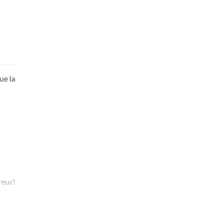
ue la
reur!