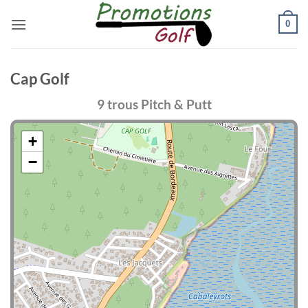
Passer
0
au
contenu
Cap Golf
9 trous Pitch & Putt
+
−