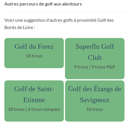
Autres parcours de golf aux alentours
Voici une suggestion d'autres golfs à proximité Golf des
Bords de Loire :
Golf du Forez
Superflu Golf
18 trous
Club
9 trous | 9 trous P&P
Golf de Saint-
Golf des Étangs de
Etienne
Savigneux
18 trous | 6 trous compact
18 trous