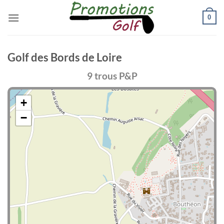
Passer
0
au
contenu
Golf des Bords de Loire
9 trous P&P
+
−