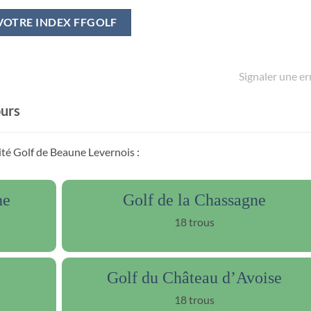
VOTRE INDEX FFGOLF
Signaler une er
ours
ité Golf de Beaune Levernois :
ne
Golf de la Chassagne
18 trous
Golf du Château d’Avoise
18 trous