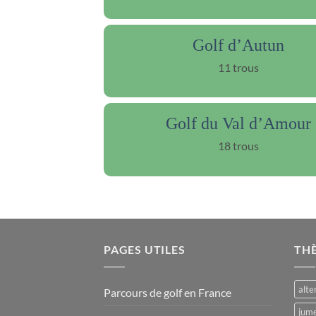
Golf d’Autun
11 trous
Golf du Val d’Amour
18 trous
PAGES UTILES
TH
alte
Parcours de golf en France
jume