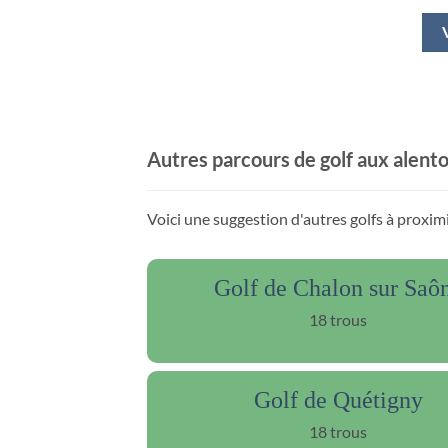
Autres parcours de golf aux alent
Voici une suggestion d'autres golfs à proxim
Golf de Chalon sur Saô
18 trous
Golf de Quétigny
18 trous