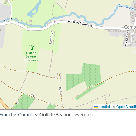
Leaflet
|
©
OpenStree
Franche-Comté
>> Golf de Beaune Levernois