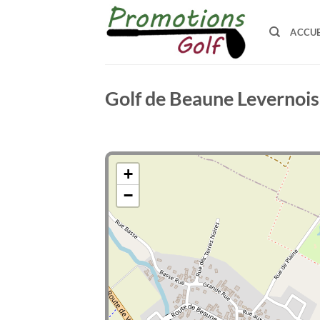
Passer
au
ACCUE
contenu
Golf de Beaune Levernois
+
−