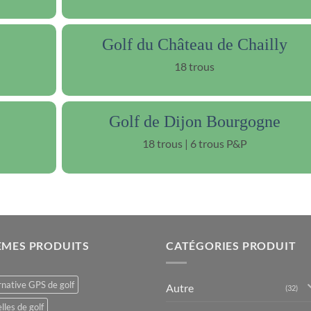
Golf du Château de Chailly
18 trous
Golf de Dijon Bourgogne
18 trous | 6 trous P&P
ÈMES PRODUITS
CATÉGORIES PRODUIT
rnative GPS de golf
Autre
(32)
lles de golf