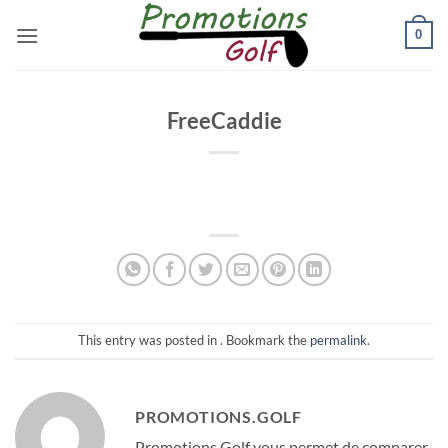
Passer
0
au
contenu
FreeCaddie
This entry was posted in . Bookmark the
permalink
.
PROMOTIONS.GOLF
Promotions.Golf vous permet de comparer