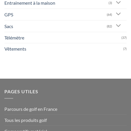
Entrainement à la maison
(3)
GPS
(64)
Sacs
(82)
Télémètre
(37)
Vêtements
(7)
PAGES UTILES
Parcours de golf en France
Tous les produits golf