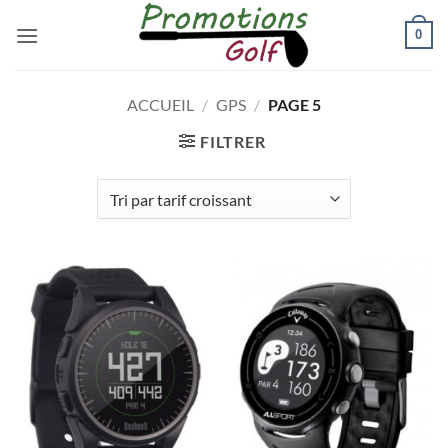
Passer
0
au
contenu
ACCUEIL
/
GPS
/
PAGE 5
FILTRER