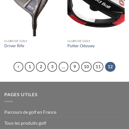
CLUBS DE GOLF
CLUBS DE GOLF
Driver Rife
Putter Odyssey
1
2
3
…
9
10
11
12
PAGES UTILES
Parcours de golf en France
Tous les produits golf