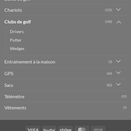
Chariots
(135)
Clubs de golf
(140)
Drivers
Putter
Wedges
Entrainement à la maison
(3)
GPS
(64)
Sacs
(82)
Télémètre
(37)
Vêtements
(7)
Visa
PayPal
Stripe
MasterCard
Cash