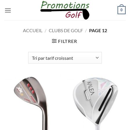
Passer
0
au
contenu
ACCUEIL
/
CLUBS DE GOLF
/
PAGE 12
FILTRER