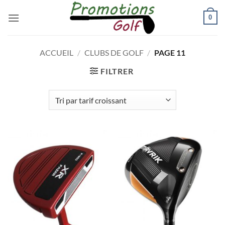
Passer
0
au
contenu
ACCUEIL
/
CLUBS DE GOLF
/
PAGE 11
FILTRER