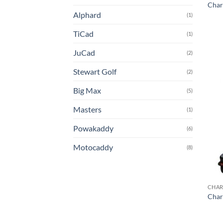
Chari
Alphard
(1)
TiCad
(1)
JuCad
(2)
Stewart Golf
(2)
Big Max
(5)
Masters
(1)
Powakaddy
(6)
Motocaddy
(8)
CHAR
Char