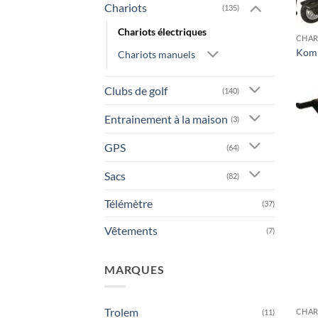
Chariots
(135)
Chariots électriques
CHAR
Komp
Chariots manuels
Clubs de golf
(140)
Entrainement à la maison
(3)
GPS
(64)
Sacs
(82)
Télémètre
(37)
Vêtements
(7)
MARQUES
Trolem
CHAR
(11)