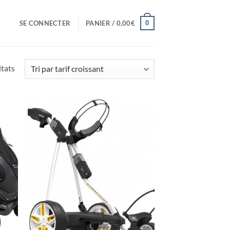
0
SE CONNECTER
PANIER /
0,00
€
Trié
ltats
par
prix
croissant