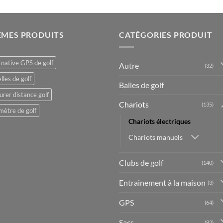
ÈMES PRODUITS
CATÉGORIES PRODUIT
rnative GPS de golf
Autre
(32)
lles de golf
Balles de golf
rer distance golf
Chariots
(135)
mètre de golf
Chariots électriques
Chariots manuels
Clubs de golf
(140)
Entrainement à la maison
(3)
GPS
(64)
Sacs
(82)