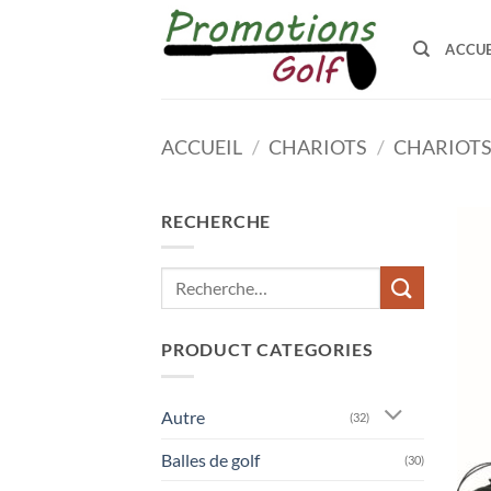
Passer
au
ACCUE
contenu
ACCUEIL
/
CHARIOTS
/
CHARIOTS
RECHERCHE
Recherche
pour :
PRODUCT CATEGORIES
Autre
(32)
Balles de golf
(30)