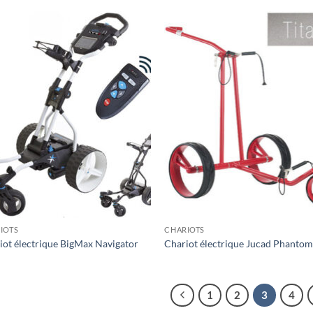
IOTS
CHARIOTS
iot électrique BigMax Navigator
Chariot électrique Jucad Phanto
1
2
3
4